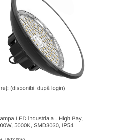
reț: (disponibil după login)
ampa LED industriala - High Bay,
00W, 5000K, SMD3030, IP54
rt. LIKD10050