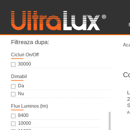
Filtreaza dupa:
Ac
Cicluri On/Off
30000
Co
Dimabil
Da
L
Nu
2
S
Flux Luminos (lm)
A
8400
10000