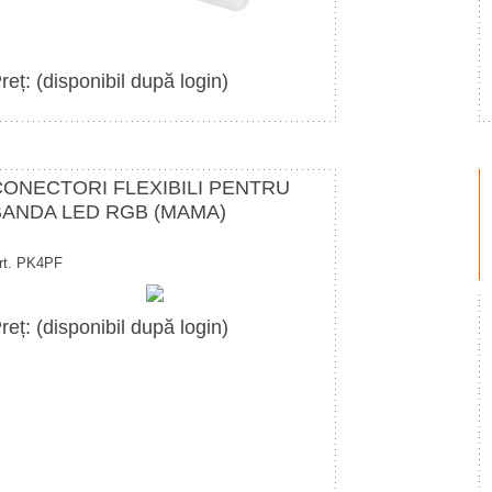
reț: (disponibil după login)
CONECTORI FLEXIBILI PENTRU
BANDA LED RGB (MAMA)
rt. PK4PF
reț: (disponibil după login)