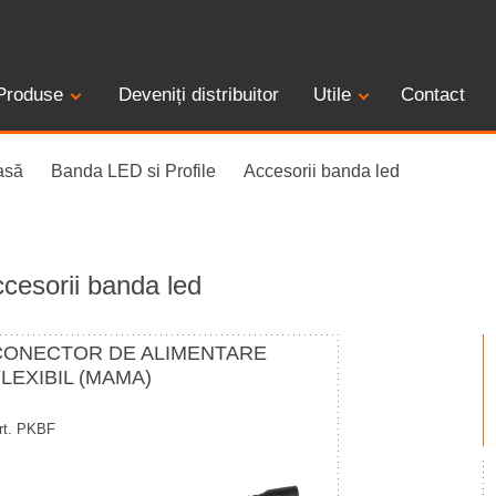
Produse
Deveniți distribuitor
Utile
Contact
asă
Banda LED si Profile
Accesorii banda led
cesorii banda led
CONECTOR DE ALIMENTARE
LEXIBIL (MAMA)
rt. PKBF