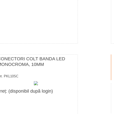
CONECTORI COLT BANDA LED
MONOCROMA, 10MM
rt. PKL10SC
reț: (disponibil după login)