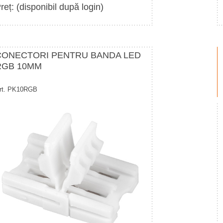
reț: (disponibil după login)
CONECTORI PENTRU BANDA LED
RGB 10MM
rt. PK10RGB