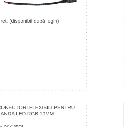
reț: (disponibil după login)
CONECTORI FLEXIBILI PENTRU
BANDA LED RGB 10MM
rt. PKK10RGB