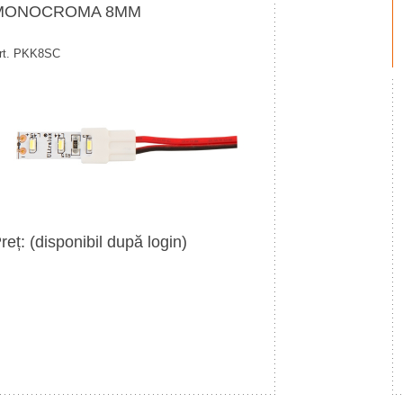
MONOCROMA 8MM
rt. PKK8SC
reț: (disponibil după login)