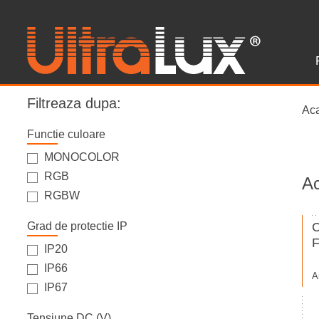
Filtreaza dupa:
Ac
Functie culoare
MONOCOLOR
RGB
Ac
RGBW
Grad de protectie IP
F
IP20
IP66
A
IP67
Tensiune DC (V)