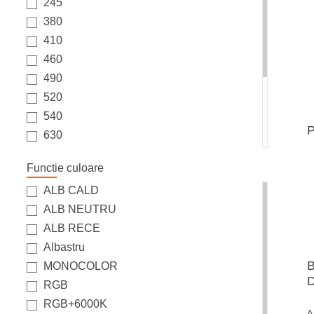
245
380
410
460
490
520
540
P
630
820
Functie culoare
950
ALB CALD
1020
ALB NEUTRU
1080
ALB RECE
1100
Albastru
1140
B
MONOCOLOR
1260
D
RGB
RGB+6000K
A