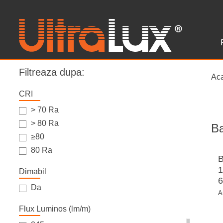
Filtreaza dupa:
Ac
CRI
> 70 Ra
> 80 Ra
B
≥80
80 Ra
1
Dimabil
6
Da
A
Flux Luminos (lm/m)