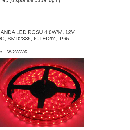
reț: (disponibil după login)
BANDA LED ROSU 4.8W/M, 12V
C, SMD2835, 60LED/m, IP65
rt. LSW283560R