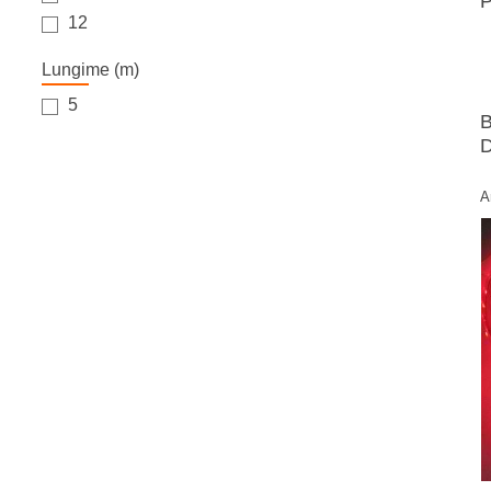
P
12
Lungime (m)
5
D
A