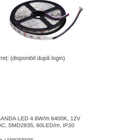
reț: (disponibil după login)
ANDA LED 4.8W/m 6400K, 12V
C, SMD2835, 60LED/m, IP20
rt. LSNW283560W