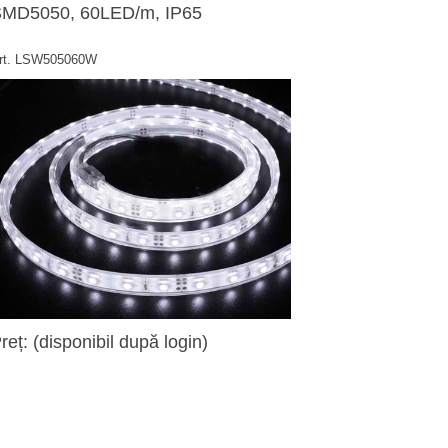
MD5050, 60LED/m, IP65
rt. LSW505060W
reț: (disponibil după login)