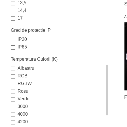
13,5
S
14,4
A
17
Grad de protectie IP
IP20
IP65
Temperatura Culorii (K)
Albastru
RGB
RGBW
Rosu
P
Verde
3000
4000
4200