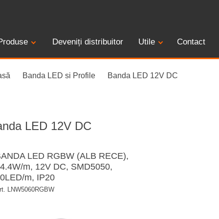
Produse
Deveniți distribuitor
Utile
Contact
asă
Banda LED si Profile
Banda LED 12V DC
anda LED 12V DC
BANDA LED RGBW (ALB RECE),
4.4W/m, 12V DC, SMD5050,
0LED/m, IP20
rt. LNW5060RGBW