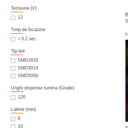
6400
Tensiune (V)
6500
B
12
S
Timp de încalzire
A
< 0.2 sec.
Tip led
SMD2835
SMD3014
SMD5050
Unghi dispersie lumina (Grade)
120
Latime (mm)
8
10