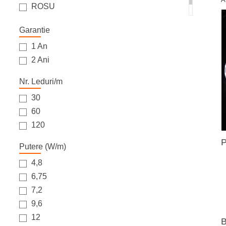
ROSU
VERDE
Garantie
1 An
2 Ani
Nr. Leduri/m
30
60
120
P
Putere (W/m)
4,8
6,75
7,2
9,6
12
B